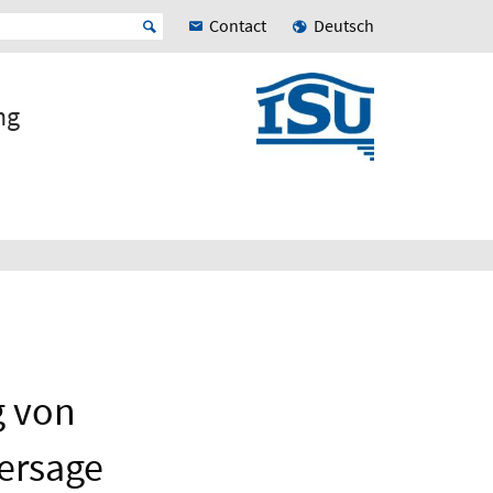
Contact
Deutsch
ng
g von
hersage