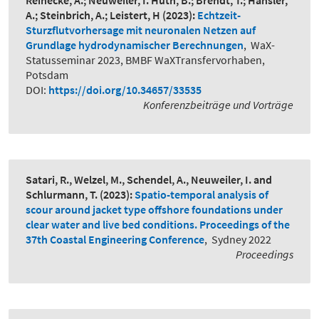
Reinecke, A.; Neuweiler, I. Huth, B.; Brendt, T.; Hänsler,
A.; Steinbrich, A.; Leistert, H
(2023):
Echtzeit-
Sturzflutvorhersage mit neuronalen Netzen auf
Grundlage hydrodynamischer Berechnungen
,
WaX-
Statusseminar 2023, BMBF WaXTransfervorhaben,
Potsdam
DOI:
https://doi.org/10.34657/33535
Konferenzbeiträge und Vorträge
Satari, R., Welzel, M., Schendel, A., Neuweiler, I. and
Schlurmann, T.
(2023):
Spatio-temporal analysis of
scour around jacket type offshore foundations under
clear water and live bed conditions. Proceedings of the
37th Coastal Engineering Conference
,
Sydney 2022
Proceedings