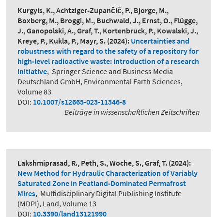
Kurgyis, K., Achtziger-Zupančič, P., Bjorge, M.,
Boxberg, M., Broggi, M., Buchwald, J., Ernst, O., Flügge,
J., Ganopolski, A., Graf, T., Kortenbruck, P., Kowalski, J.,
Kreye, P., Kukla, P., Mayr, S.
(2024):
Uncertainties and
robustness with regard to the safety of a repository for
high-level radioactive waste: introduction of a research
initiative
,
Springer Science and Business Media
Deutschland GmbH, Environmental Earth Sciences,
Volume 83
DOI:
10.1007/s12665-023-11346-8
Beiträge in wissenschaftlichen Zeitschriften
Lakshmiprasad, R., Peth, S., Woche, S., Graf, T.
(2024):
New Method for Hydraulic Characterization of Variably
Saturated Zone in Peatland-Dominated Permafrost
Mires
,
Multidisciplinary Digital Publishing Institute
(MDPI), Land, Volume 13
DOI:
10.3390/land13121990