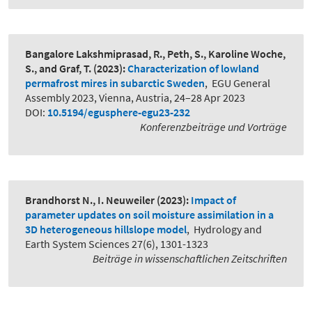
Bangalore Lakshmiprasad, R., Peth, S., Karoline Woche,
S., and Graf, T.
(2023):
Characterization of lowland
permafrost mires in subarctic Sweden
,
EGU General
Assembly 2023, Vienna, Austria, 24–28 Apr 2023
DOI:
10.5194/egusphere-egu23-232
Konferenzbeiträge und Vorträge
Brandhorst N., I. Neuweiler
(2023):
Impact of
parameter updates on soil moisture assimilation in a
3D heterogeneous hillslope model
,
Hydrology and
Earth System Sciences 27(6), 1301-1323
Beiträge in wissenschaftlichen Zeitschriften