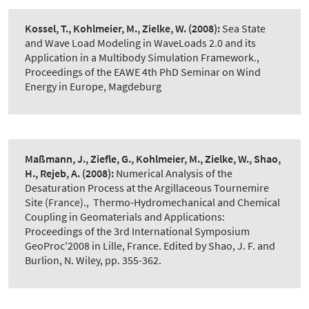
Kossel, T., Kohlmeier, M., Zielke, W.
(2008):
Sea State
and Wave Load Modeling in WaveLoads 2.0 and its
Application in a Multibody Simulation Framework.
,
Proceedings of the EAWE 4th PhD Seminar on Wind
Energy in Europe, Magdeburg
Maßmann, J., Ziefle, G., Kohlmeier, M., Zielke, W., Shao,
H., Rejeb, A.
(2008):
Numerical Analysis of the
Desaturation Process at the Argillaceous Tournemire
Site (France).
,
Thermo-Hydromechanical and Chemical
Coupling in Geomaterials and Applications:
Proceedings of the 3rd International Symposium
GeoProc'2008 in Lille, France. Edited by Shao, J. F. and
Burlion, N. Wiley, pp. 355-362.