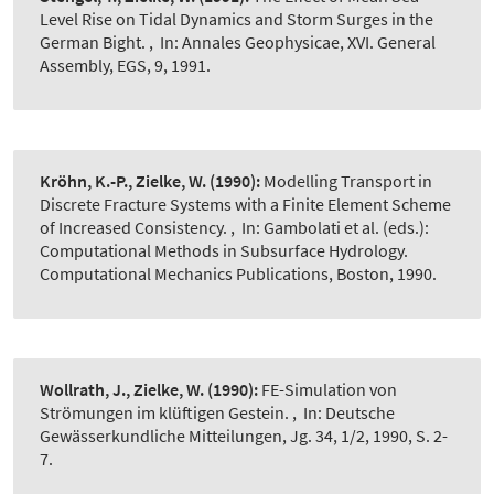
Level Rise on Tidal Dynamics and Storm Surges in the
German Bight.
,
In: Annales Geophysicae, XVI. General
Assembly, EGS, 9, 1991.
Kröhn, K.-P., Zielke, W.
(1990):
Modelling Transport in
Discrete Fracture Systems with a Finite Element Scheme
of Increased Consistency.
,
In: Gambolati et al. (eds.):
Computational Methods in Subsurface Hydrology.
Computational Mechanics Publications, Boston, 1990.
Wollrath, J., Zielke, W.
(1990):
FE-Simulation von
Strömungen im klüftigen Gestein.
,
In: Deutsche
Gewässerkundliche Mitteilungen, Jg. 34, 1/2, 1990, S. 2-
7.