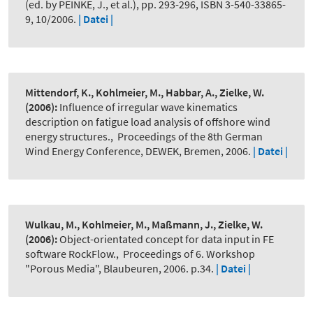
(ed. by PEINKE, J., et al.), pp. 293-296, ISBN 3-540-33865-
9, 10/2006.
| Datei |
Mittendorf, K., Kohlmeier, M., Habbar, A., Zielke, W.
(2006):
Influence of irregular wave kinematics
description on fatigue load analysis of offshore wind
energy structures.
,
Proceedings of the 8th German
Wind Energy Conference, DEWEK, Bremen, 2006.
| Datei |
Wulkau, M., Kohlmeier, M., Maßmann, J., Zielke, W.
(2006):
Object-orientated concept for data input in FE
software RockFlow.
,
Proceedings of 6. Workshop
"Porous Media", Blaubeuren, 2006. p.34.
| Datei |