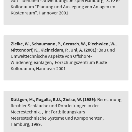
von Tidehäfen - Anwendungsbeispiel Hamburg
,
3. FZK-
Kolloquium "Planung und Auslegung von Anlagen im
Küstenraum", Hannover 2001
Zielke, W., Schaumann, P., Gerasch, W., Riechwien, W.,
Mittendorf, K., Kleineidam, P., Uhl, A.
(2001):
Bau und
Umwelttechnische Aspekte von Offshore-
Windenergieanlagen
,
Forschungszentrum Küste
Kolloquium, Hannover 2001
Stittgen, M., Rogalla, B.U., Zielke, W.
(1989):
Berechnung
flexibler Schläuche und Rohrleitungen in der
Meerestechnik.
,
In: Fortbildungskurs
Meerestechnische Systeme und Komponenten,
Hamburg, 1989.