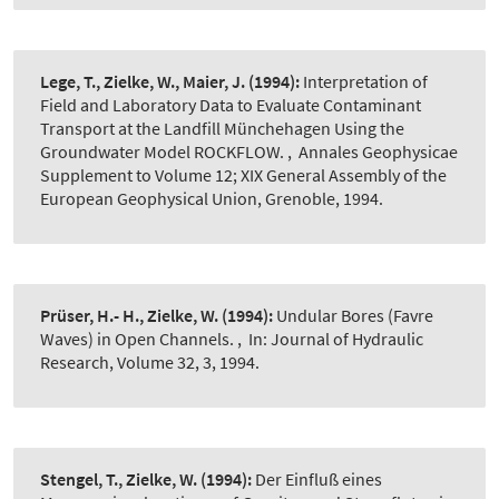
Lege, T., Zielke, W., Maier, J.
(1994):
Interpretation of
Field and Laboratory Data to Evaluate Contaminant
Transport at the Landfill Münchehagen Using the
Groundwater Model ROCKFLOW.
,
Annales Geophysicae
Supplement to Volume 12; XIX General Assembly of the
European Geophysical Union, Grenoble, 1994.
Prüser, H.- H., Zielke, W.
(1994):
Undular Bores (Favre
Waves) in Open Channels.
,
In: Journal of Hydraulic
Research, Volume 32, 3, 1994.
Stengel, T., Zielke, W.
(1994):
Der Einfluß eines