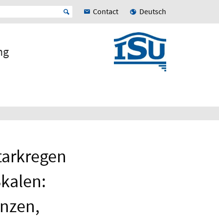
Contact
Deutsch
ng
tarkregen
Skalen:
enzen,