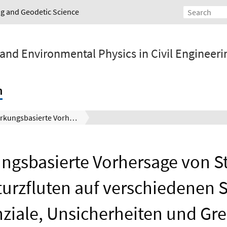
ing and Geodetic Science
 and Environmental Physics in Civil Engineeri
h
Auswirkungsbasierte Vorhersage von Starkregen und Sturzfluten auf verschiedenen Skalen: Potenziale, Unsicherheiten und Grenzen, Teilprojekt 2
ngsbasierte Vorhersage von S
urzfluten auf verschiedenen 
ziale, Unsicherheiten und Gr